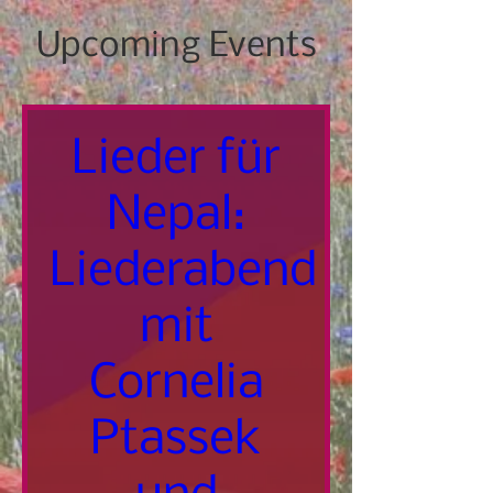
Upcoming Events
Lieder für
Nepal:
Liederabend
mit
Cornelia
Ptassek